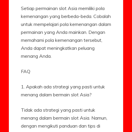
Setiap permainan slot Asia memiliki pola
kemenangan yang berbeda-beda. Cobalah
untuk mempelajari pola kemenangan dalam
permainan yang Anda mainkan. Dengan
memahami pola kemenangan tersebut,
Anda dapat meningkatkan peluang
menang Anda.
FAQ
1. Apakah ada strategi yang pasti untuk
menang dalam bermain slot Asia?
Tidak ada strategi yang pasti untuk
menang dalam bermain slot Asia. Namun,
dengan mengikuti panduan dan tips di