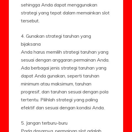
sehingga Anda dapat menggunakan
strategi yang tepat dalam memainkan slot
tersebut.
4. Gunakan strategi taruhan yang
bijaksana
Anda harus memilih strategi taruhan yang
sesuai dengan anggaran permainan Anda.
Ada berbagai jenis strategi taruhan yang
dapat Anda gunakan, seperti taruhan
minimum atau maksimum, taruhan
progresif, dan taruhan sesuai dengan pola
tertentu. Pilihlah strategi yang paling
efektif dan sesuai dengan kondisi Anda.
5. Jangan terburu-buru
Pada dasarnya, permainan slot adalah