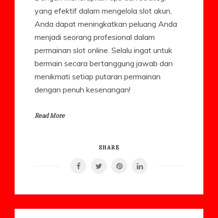
yang efektif dalam mengelola slot akun,
Anda dapat meningkatkan peluang Anda
menjadi seorang profesional dalam
permainan slot online. Selalu ingat untuk
bermain secara bertanggung jawab dan
menikmati setiap putaran permainan
dengan penuh kesenangan!
Read More
SHARE