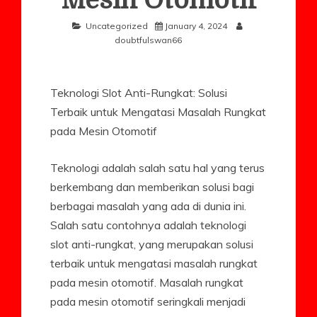
Mesin Otomotif
Uncategorized
January 4, 2024
doubtfulswan66
Teknologi Slot Anti-Rungkat: Solusi
Terbaik untuk Mengatasi Masalah Rungkat
pada Mesin Otomotif
Teknologi adalah salah satu hal yang terus
berkembang dan memberikan solusi bagi
berbagai masalah yang ada di dunia ini.
Salah satu contohnya adalah teknologi
slot anti-rungkat, yang merupakan solusi
terbaik untuk mengatasi masalah rungkat
pada mesin otomotif. Masalah rungkat
pada mesin otomotif seringkali menjadi