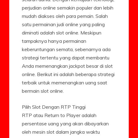
perjudian online semakin populer dan lebih
mudah diakses oleh para pemain. Salah
satu permainan judi online yang paling
diminati adalah slot online. Meskipun
tampaknya hanya permainan
keberuntungan semata, sebenarnya ada
strategi tertentu yang dapat membantu
Anda memenangkan jackpot besar di slot
online. Berikut ini adalah beberapa strategi
terbaik untuk memenangkan uang saat
bermain slot online.
Pilih Slot Dengan RTP Tinggi
RTP atau Return to Player adalah
persentase uang yang akan dibayarkan
oleh mesin slot dalam jangka waktu