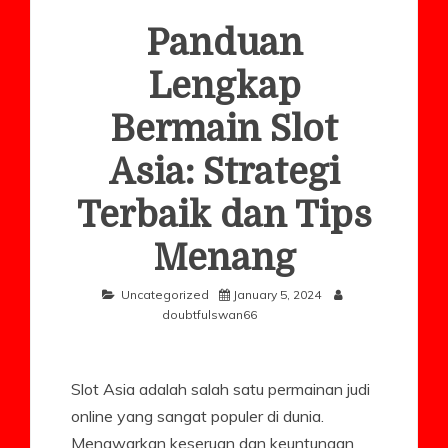
Panduan
Lengkap
Bermain Slot
Asia: Strategi
Terbaik dan Tips
Menang
Uncategorized
January 5, 2024
doubtfulswan66
Slot Asia adalah salah satu permainan judi
online yang sangat populer di dunia.
Menawarkan keseruan dan keuntungan