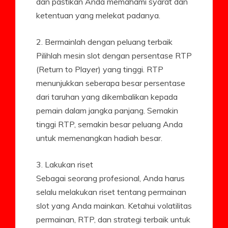
dan pastikan Anda memahami syarat dan
ketentuan yang melekat padanya.
2. Bermainlah dengan peluang terbaik
Pilihlah mesin slot dengan persentase RTP
(Return to Player) yang tinggi. RTP
menunjukkan seberapa besar persentase
dari taruhan yang dikembalikan kepada
pemain dalam jangka panjang. Semakin
tinggi RTP, semakin besar peluang Anda
untuk memenangkan hadiah besar.
3. Lakukan riset
Sebagai seorang profesional, Anda harus
selalu melakukan riset tentang permainan
slot yang Anda mainkan. Ketahui volatilitas
permainan, RTP, dan strategi terbaik untuk