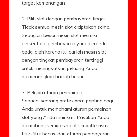
target kemenangan.
2. Pilih slot dengan pembayaran tinggi
Tidak semua mesin slot diciptakan sama.
Sebagian besar mesin slot memiliki
persentase pembayaran yang berbeda-
beda, oleh karena itu, carilah mesin slot
dengan tingkat pembayaran tertinggi
untuk meningkatkan peluang Anda
memenangkan hadiah besar.
3. Pelajari aturan permainan
Sebagai seorang profesional, penting bagi
Anda untuk memahami aturan permainan
slot yang Anda mainkan. Pastikan Anda
memahami semua simbol-simbol khusus,
fitur-fitur bonus, dan aturan pembayaran