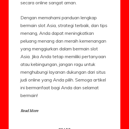
secara online sangat aman.
Dengan memahami panduan lengkap
bermain slot Asia, strategi terbaik, dan tips
menang, Anda dapat meningkatkan
peluang menang dan meraih kemenangan
yang menggiurkan dalam bermain slot
Asia. Jika Anda tetap memiliki pertanyaan
atau kebingungan, jangan ragu untuk
menghubungi layanan dukungan dari situs
judi online yang Anda pilih. Semoga artikel
ini bermanfaat bagi Anda dan selamat
bermain!
Read More