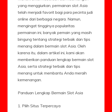
yang menggiurkan, permainan slot Asia
telah menjadi favorit bagi para pecinta judi
online dari berbagai negara. Namun,
mengingat tingginya popularitas
permainan ini, banyak pemain yang masih
bingung tentang strategi terbaik dan tips
menang dalam bermain slot Asia. Oleh
karena itu, dalam artikel ini, kami akan
memberikan panduan lengkap bermain slot
Asia, serta strategi terbaik dan tips
menang untuk membantu Anda meraih
kemenangan.
Panduan Lengkap Bermain Slot Asia
1. Pilih Situs Terpercaya