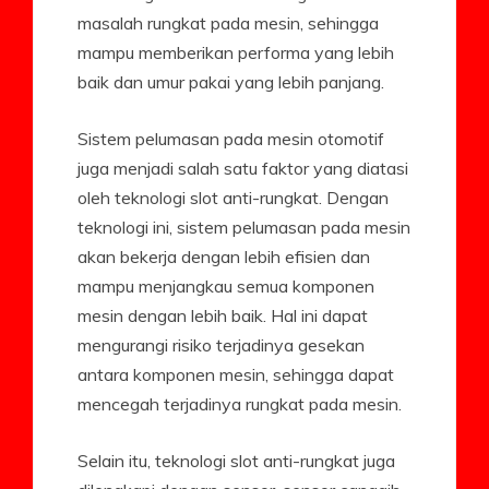
masalah rungkat pada mesin, sehingga
mampu memberikan performa yang lebih
baik dan umur pakai yang lebih panjang.
Sistem pelumasan pada mesin otomotif
juga menjadi salah satu faktor yang diatasi
oleh teknologi slot anti-rungkat. Dengan
teknologi ini, sistem pelumasan pada mesin
akan bekerja dengan lebih efisien dan
mampu menjangkau semua komponen
mesin dengan lebih baik. Hal ini dapat
mengurangi risiko terjadinya gesekan
antara komponen mesin, sehingga dapat
mencegah terjadinya rungkat pada mesin.
Selain itu, teknologi slot anti-rungkat juga