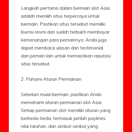
Langkah pertama dalam bermain slot Asia
adalah memilih situs terpercaya untuk
bermain. Pastikan situs tersebut memiliki
lisensi resmi dan sudah terbukti membayar
kemenangan para pemainnya. Anda juga
dapat membaca ulasan dan testimonial
dari pemain lain untuk memastikan reputasi
situs tersebut.
2. Pahami Aturan Permainan
Sebelum mulai bermain, pastikan Anda
memahami aturan permainan slot Asia.
Setiap permainan slot memiliki aturan yang
berbeda-beda, termasuk jumlah paylines,
nilai taruhan, dan simbol-simbol yang